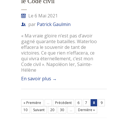
le Code civil
Le 6 Mai 2021
par
Patrick Gaulmin
« Ma vraie gloire n’est pas d’avoir
gagné quarante batailles. Waterloo
effacera le souvenir de tant de
victoires. Ce que rien n’effacera, ce
qui vivra éternellement, c’est mon
Code civil ». Napoléon Ier, Sainte-
Hélène
En savoir plus
→
« Première
...
Précédent
6
7
8
9
10
Suivant
20
30
...
Dernière »