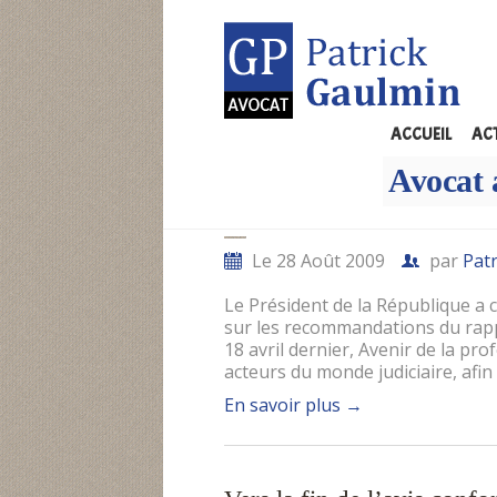
MONTHLY ARCHIVE
ACCUEIL
AC
Un plan de modernisation d
Avocat 
suites du rapport DARRO
Le 28 Août 2009
par
Pat
Le Président de la République a
sur les recommandations du rappo
18 avril dernier, Avenir de la pr
acteurs du monde judiciaire, afin
En savoir plus
→