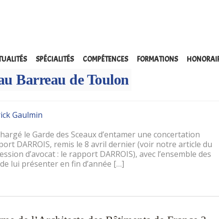
S:
AOÛT 2009
TUALITÉS
SPÉCIALITÉS
COMPÉTENCES
FORMATIONS
HONORAI
es professions du droit avant fin 2009 : les
au Barreau de Toulon
IS
rick Gaulmin
 chargé le Garde des Sceaux d’entamer une concertation
rt DARROIS, remis le 8 avril dernier (voir notre article du
ofession d’avocat : le rapport DARROIS), avec l’ensemble des
 de lui présenter en fin d’année […]