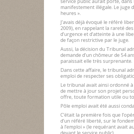
service public aurait porté, dans 
manifestement illégale. Le juge 
heures ».
J’avais déjà évoqué le référé lib
2009), en rappelant la rareté des
d’urgence et d’atteinte à une li
de façon restrictive par le juge.
Aussi, la décision du Tribunal ad
demande d’un chômeur de 54 ans
paraissait elle très surprenante.
Dans cette affaire, le tribunal a
emploi de respecter ses obligat
Le tribunal avait ainsi ordonné à
de mettre à jour son projet perso
offre, toute formation utile ou t
Pôle emploi avait été aussi cond
C’était la première fois que l’op
d’un référé liberté, sur le fondem
à l’emploi » (le requérant avait au
devant le service public).