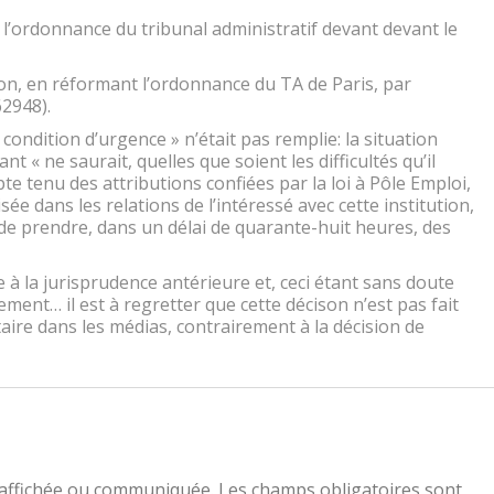
 l’ordonnance du tribunal administratif devant devant le
ison, en réformant l’ordonnance du TA de Paris, par
62948).
 condition d’urgence » n’était pas remplie: la situation
nt « ne saurait, quelles que soient les difficultés qu’il
te tenu des attributions confiées par la loi à Pôle Emploi,
ée dans les relations de l’intéressé avec cette institution,
de prendre, dans un délai de quarante-huit heures, des
 à la jurisprudence antérieure et, ceci étant sans doute
ent… il est à regretter que cette décison n’est pas fait
ire dans les médias, contrairement à la décision de
 affichée ou communiquée. Les champs obligatoires sont