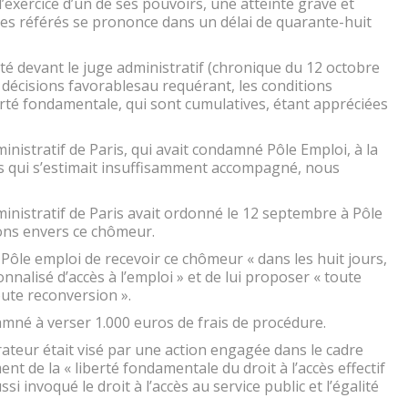
l’exercice d’un de ses pouvoirs, une atteinte grave et
des référés se prononce dans un délai de quarante-huit
erté devant le juge administratif (chronique du 12 octobre
 décisions favorablesau requérant, les conditions
berté fondamentale, qui sont cumulatives, étant appréciées
ministratif de Paris, qui avait condamné Pôle Emploi, à la
 qui s’estimait insuffisamment accompagné, nous
dministratif de Paris avait ordonné le 12 septembre à Pôle
ions envers ce chômeur.
 Pôle emploi de recevoir ce chômeur « dans les huit jours,
nnalisé d’accès à l’emploi » et de lui proposer « toute
oute reconversion ».
amné à verser 1.000 euros de frais de procédure.
érateur était visé par une action engagée dans le cadre
ent de la « liberté fondamentale du droit à l’accès effectif
ssi invoqué le droit à l’accès au service public et l’égalité