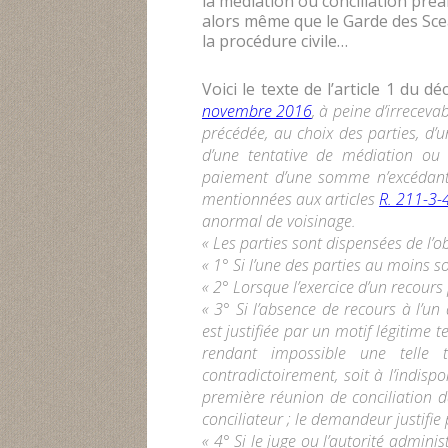
la médiation ou conciliation préa
alors même que le Garde des Scea
la procédure civile…
Voici le texte de l’article 1 du dé
novembre 2016
, à peine d’irreceva
précédée, au choix des parties, d’u
d’une tentative de médiation ou d
paiement d’une somme n’excédant p
mentionnées aux articles
R. 211-3-
anormal de voisinage.
« Les parties sont dispensées de l’
« 1° Si l’une des parties au moins so
« 2° Lorsque l’exercice d’un recours
« 3° Si l’absence de recours à l’
est justifiée par un motif légitime 
rendant impossible une telle 
contradictoirement, soit à l’indispo
première réunion de conciliation d
conciliateur ; le demandeur justifie 
« 4° Si le juge ou l’autorité adminis