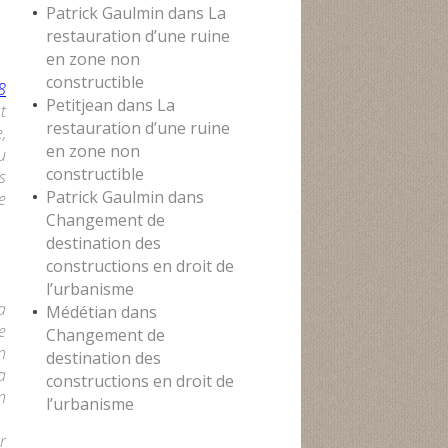
Patrick Gaulmin
dans
La
restauration d’une ruine
en zone non
constructible
8
Petitjean
dans
La
t
restauration d’une ruine
,
en zone non
u
constructible
s
Patrick Gaulmin
dans
e
Changement de
destination des
constructions en droit de
l’urbanisme
a
Médétian
dans
e
Changement de
n
destination des
a
constructions en droit de
n
l’urbanisme
r