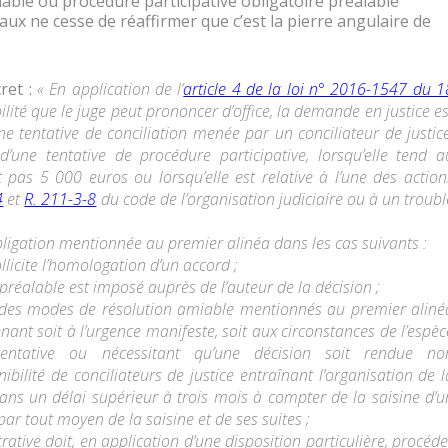
lable ou procédure participative obligatoire préalable
ux ne cesse de réaffirmer que c’est la pierre angulaire de
cret :
« En application de l’
article 4 de la loi n° 2016-1547 du 1
bilité que le juge peut prononcer d’office, la demande en justice es
ne tentative de conciliation menée par un conciliateur de justice
’une tentative de procédure participative, lorsqu’elle tend a
as 5 000 euros ou lorsqu’elle est relative à l’une des action
4
et
R. 211-3-8
du code de l’organisation judiciaire ou à un troubl
obligation mentionnée au premier alinéa dans les cas suivants :
llicite l’homologation d’un accord ;
 préalable est imposé auprès de l’auteur de la décision ;
un des modes de résolution amiable mentionnés au premier aliné
tenant soit à l’urgence manifeste, soit aux circonstances de l’espèc
tentative ou nécessitant qu’une décision soit rendue no
nibilité de conciliateurs de justice entraînant l’organisation de l
ans un délai supérieur à trois mois à compter de la saisine d’u
par tout moyen de la saisine et de ses suites ;
trative doit, en application d’une disposition particulière, procéde