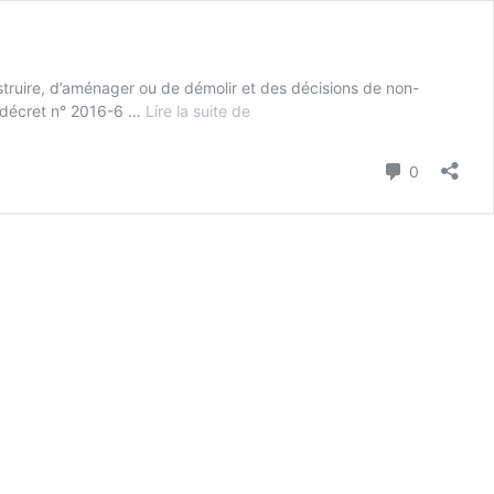
ruire, d’aménager ou de démolir et des décisions de non-
Un décret n° 2016-6 …
Lire la suite de
Durée
de
validité
Commenta
0
des
autorisations
d’urbanisme